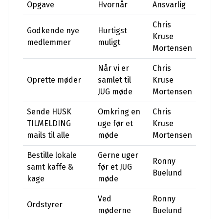
Opgave
Hvornår
Ansvarlig
Chris
Godkende nye
Hurtigst
Kruse
medlemmer
muligt
Mortensen
Når vi er
Chris
Oprette møder
samlet til
Kruse
JUG møde
Mortensen
Sende HUSK
Omkring en
Chris
TILMELDING
uge før et
Kruse
mails til alle
møde
Mortensen
Bestille lokale
Gerne uger
Ronny
samt kaffe &
før et JUG
Buelund
kage
møde
Ved
Ronny
Ordstyrer
møderne
Buelund